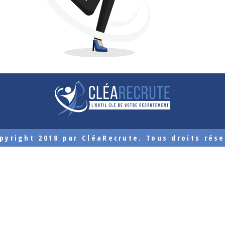
pyright 2018 par CléaRecrute. Tous droits rése