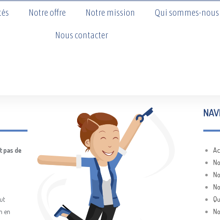
tés
Notre offre
Notre mission
Qui sommes-nous 
Nous contacter
NAV
t pas de
Ac
No
No
No
ut
Qu
on en
No